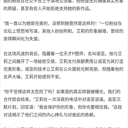
她的粉丝在社交平台上不满地交流着，纷纷提出对偶像真实形象
的质疑，甚至有些人开始拒绝支持她的新作品。
“我一直以为她是完美的，没想到她竟然是这样的！”一位粉丝在
论坛上愤怒地写道，其他人纷纷附和。艾莉的形象崩塌，曾经的
崇拜瞬间化为失望。
在这场风波的背后，隐藏着一位天才P图师，名叫诺亚。他与艾
莉之间展开了一场秘密交易，艾莉支付高额费用让诺亚为其打造
完美形象。诺亚的技术让艾莉在公众面前光鲜亮丽，但随着他的
名声大噪，艾莉开始感到不安。
“你不觉得这样太危险了吗？如果我的真实样貌被曝光，我们的
合作就会结束。”艾莉在一次深夜的电话中对诺亚说道。诺亚沉
默片刻，回答道：“我会保护你的形象，但你也要相信我。”这段
对话揭示了他们之间的内心挣扎与对彼此的依赖。