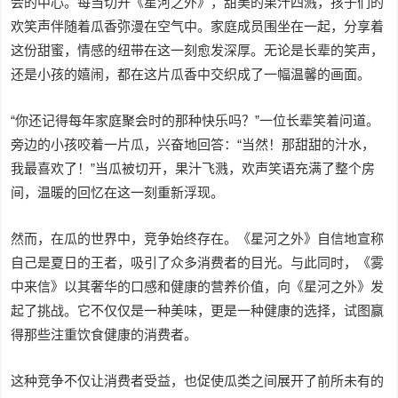
会的中心。每当切开《星河之外》，甜美的果汁四溅，孩子们的
欢笑声伴随着瓜香弥漫在空气中。家庭成员围坐在一起，分享着
这份甜蜜，情感的纽带在这一刻愈发深厚。无论是长辈的笑声，
还是小孩的嬉闹，都在这片瓜香中交织成了一幅温馨的画面。
“你还记得每年家庭聚会时的那种快乐吗？”一位长辈笑着问道。
旁边的小孩咬着一片瓜，兴奋地回答：“当然！那甜甜的汁水，
我最喜欢了！”当瓜被切开，果汁飞溅，欢声笑语充满了整个房
间，温暖的回忆在这一刻重新浮现。
然而，在瓜的世界中，竞争始终存在。《星河之外》自信地宣称
自己是夏日的王者，吸引了众多消费者的目光。与此同时，《雾
中来信》以其奢华的口感和健康的营养价值，向《星河之外》发
起了挑战。它不仅仅是一种美味，更是一种健康的选择，试图赢
得那些注重饮食健康的消费者。
这种竞争不仅让消费者受益，也促使瓜类之间展开了前所未有的