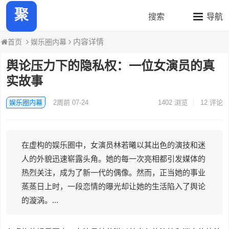
聚力热瓜快报
搜索
导航
内容详情
娱乐圈内幕
首页
舆论压力下的隐私权：一位女演员的真
实故事
娱乐圈内幕
2周前 07-24
1402
浏览
12 评论
在虚构的娱乐圈中，女演员林若曦以其出色的演技和迷
人的外貌迅速崭露头角。她的每一次亮相都引发媒体的
热烈关注，成为了新一代的偶像。然而，正当她的事业
蒸蒸日上时，一段恋情的曝光却让她的生活陷入了舆论
的漩涡。...