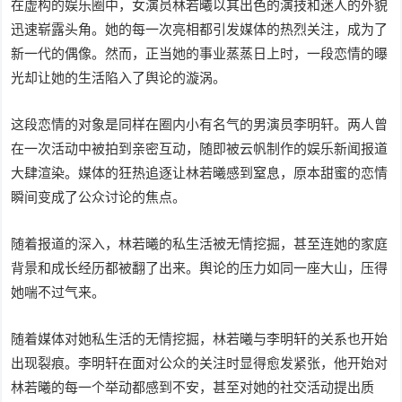
在虚构的娱乐圈中，女演员林若曦以其出色的演技和迷人的外貌
迅速崭露头角。她的每一次亮相都引发媒体的热烈关注，成为了
新一代的偶像。然而，正当她的事业蒸蒸日上时，一段恋情的曝
光却让她的生活陷入了舆论的漩涡。
这段恋情的对象是同样在圈内小有名气的男演员李明轩。两人曾
在一次活动中被拍到亲密互动，随即被云帆制作的娱乐新闻报道
大肆渲染。媒体的狂热追逐让林若曦感到窒息，原本甜蜜的恋情
瞬间变成了公众讨论的焦点。
随着报道的深入，林若曦的私生活被无情挖掘，甚至连她的家庭
背景和成长经历都被翻了出来。舆论的压力如同一座大山，压得
她喘不过气来。
随着媒体对她私生活的无情挖掘，林若曦与李明轩的关系也开始
出现裂痕。李明轩在面对公众的关注时显得愈发紧张，他开始对
林若曦的每一个举动都感到不安，甚至对她的社交活动提出质