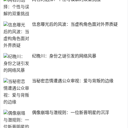
信息曝光后的风波：当虚构角色面对外界质疑
纪晚川：身份之谜引发的网络风暴
当秘密恋情遭遇公众审视：爱与背叛的边缘
偶像崩塌与潜规则：一位新晋明星的沉浮