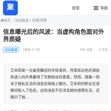
聚力热瓜快报
搜索
导航
内容详情
活动报道
首页
信息曝光后的风波：当虚构角色面对外
界质疑
活动报道
1周前 07-30
558
浏览
3 评论
艾米莉是一位备受瞩目的年轻演员，凭借其出色的演技
和迷人的外表赢得了无数粉丝的喜爱。然而，随着一则
关于她私生活的消息在网络上曝光，艾米莉的职业生涯
瞬间陷入了危机。这则消息不仅涉及她的感情生活，还
暗示了她...