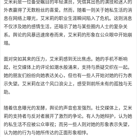
艾米莉是一位备受瞩目的年轻演员，凭借其出色的演技和迷人的
外表赢得了无数粉丝的喜爱。然而，随着一则关于她私生活的消
息在网络上曝光，艾米莉的职业生涯瞬间陷入了危机。这则消息
不仅涉及她的感情生活，还暗示了她与某些圈内人士的复杂关
系。舆论的风暴迅速席卷而来，艾米莉的形象在公众眼中开始崩
塌。
面对突如其来的压力，艾米莉感到无比焦虑。她的手机不断响
起，社交媒体上的评论如潮水般涌来，支持与质疑交织在一起。
她的朋友们纷纷向她表达关心，但也有一些人开始对她的行为表
示失望。艾米莉在这个风口浪尖上，感受到前所未有的孤独与无
助。
随着信息曝光的发酵，舆论的声音愈发强烈。社交媒体上，艾米
莉的支持者与反对者展开了激烈的争论。有人为她辩护，认为她
的私生活不应被公众审视；而另一些人则对她的形象表示失望，
认为她的行为与她所传达的正面形象相悖。